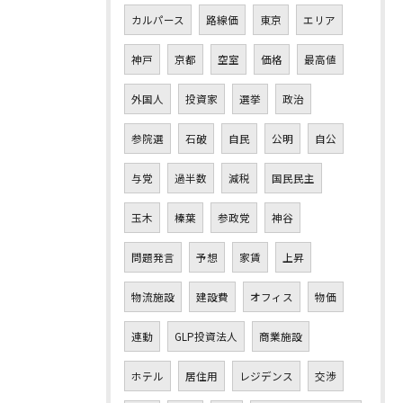
カルパース
路線価
東京
エリア
神戸
京都
空室
価格
最高値
外国人
投資家
選挙
政治
参院選
石破
自民
公明
自公
与党
過半数
減税
国民民主
玉木
榛葉
参政党
神谷
問題発言
予想
家賃
上昇
物流施設
建設費
オフィス
物価
連動
GLP投資法人
商業施設
ホテル
居住用
レジデンス
交渉