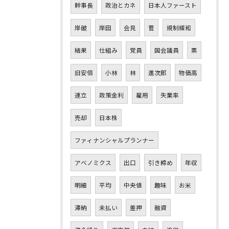
幹事長
政治とカネ
日本人ファースト
岸破
岸田
会見
菅
規制緩和
結果
仕組み
党員
国会議員
票
旧安倍
小林
林
進次郎
物価高
連立
政策金利
雇用
失業率
売却
日本株
ファィナンシャルプランナー
アベノミクス
出口
引き締め
年収
明細
平均
中央値
趣味
お米
滞納
未払い
差押
融資