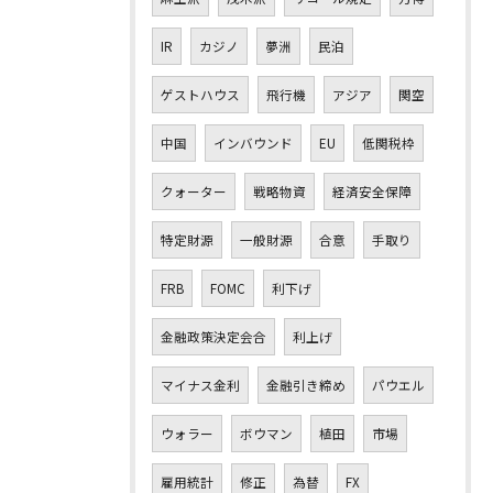
IR
カジノ
夢洲
民泊
ゲストハウス
飛行機
アジア
関空
中国
インバウンド
EU
低関税枠
クォーター
戦略物資
経済安全保障
特定財源
一般財源
合意
手取り
FRB
FOMC
利下げ
金融政策決定会合
利上げ
マイナス金利
金融引き締め
パウエル
ウォラー
ボウマン
植田
市場
雇用統計
修正
為替
FX