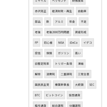
ミサイル
ベッセント
財務長官
赤沢亮正
経済財政・再生
自動車
部品
鉄
アルミ
年金
不足
老後
老後2000万円問題
資産形成
FP
初心者
NISA
iDeCo
イデコ
投信
保険
ガソリン
高い
旧暫定税率
トリガー条項
凍結
解除
消費税
二重課税
三党合意
国民民主党
榛葉幹事長
大統領
SEC
BTC
ビットコイン
仮想通貨
暗号通貨
総合課税
分離課税