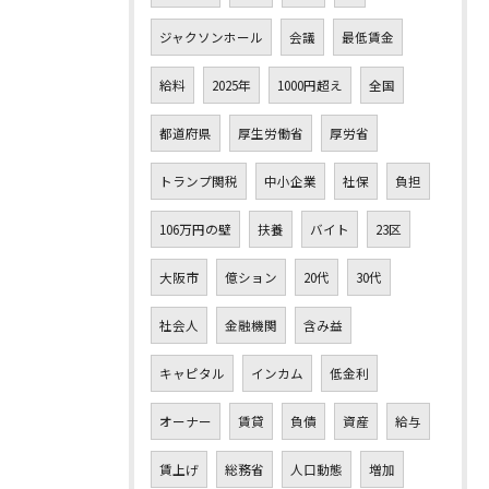
ジャクソンホール
会議
最低賃金
給料
2025年
1000円超え
全国
都道府県
厚生労働省
厚労省
トランプ関税
中小企業
社保
負担
106万円の壁
扶養
バイト
23区
大阪市
億ション
20代
30代
社会人
金融機関
含み益
キャピタル
インカム
低金利
オーナー
賃貸
負債
資産
給与
賃上げ
総務省
人口動態
増加