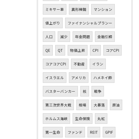
ミキサー車
異形棒鋼
マンション
値上がり
ファイナンシャルプランー
人口
減少
年金問題
金融引締
QE
QT
物価上昇
CPI
コアCPI
コアコアCPI
不動産
イラン
イスラエル
アメリカ
ハメネイ師
バスターバンカー
核
戦争
第三次世界大戦
相場
大暴落
原油
ホルムス海峡
生命保険
丸紅
第一生命
ファンド
REIT
GPIF