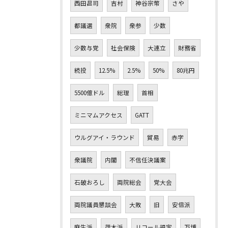
西田昌司
吉村
神谷宗幣
さや
都議選
衆院
衆参
少数
少数与党
社会保険
大連立
財務省
続投
12.5%
2.5%
50%
80兆円
5500億ドル
総理
首相
ミニマムアクセス
GATT
ウルグアイ・ラウンド
貿易
赤字
衆議院
内閣
不信任決議案
石破おろし
両院総会
党大会
両院議員懇談会
大敗
旧
安倍派
麻生派
茂木派
リコール規定
万博