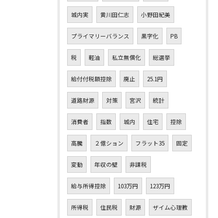
城内実
黄川田仁志
小野田紀美
プライマリーバランス
黒字化
PB
税
軽油
私立無償化
総選挙
給付付税額控除
廃止
25.1円
道路財源
対策
宮沢
統計
消費者
指数
城内
住宅
控除
高騰
２億ション
フラット35
固定
変動
年収の壁
非課税
給与所得控除
103万円
123万円
所得税
住民税
財源
ザイム心理教