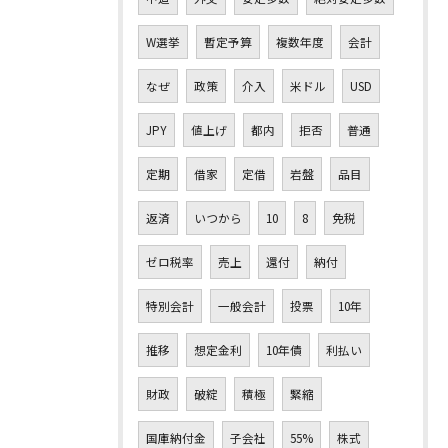
W選挙
暫定予算
複数年度
会計
なぜ
政策
介入
米ドル
USD
JPY
値上げ
都内
拒否
普通
定期
借家
定借
岩盤
品目
返済
いつから
10
8
免税
ゼロ税率
売上
還付
納付
特別会計
一般会計
投票
10年
推移
想定金利
10年債
利払い
財政
破綻
積極
緊縮
国庫納付金
子会社
55%
株式