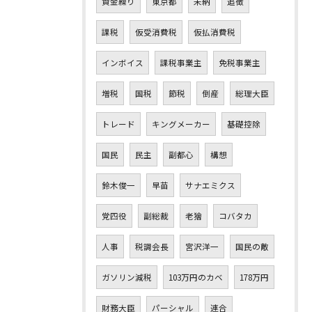
資金繰り
東京都
未納
追徴
課税
仮受消費税
仮払消費税
インボイス
課税事業主
免税事業主
増税
国税
節税
倒産
総理大臣
トレード
キングメーカー
基礎控除
国民
民主
副都心
構想
鈴木俊一
早苗
サナエミクス
党四役
副総裁
老獪
コバタカ
人事
税調会長
宮沢洋一
国民の敵
ガソリン減税
103万円のカベ
178万円
財務大臣
パーシャル
連合