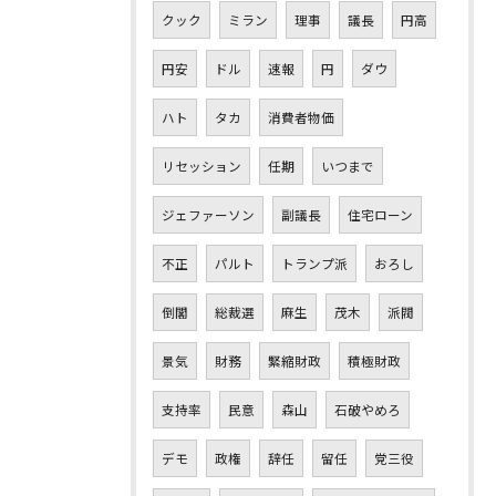
クック
ミラン
理事
議長
円高
円安
ドル
速報
円
ダウ
ハト
タカ
消費者物価
リセッション
任期
いつまで
ジェファーソン
副議長
住宅ローン
不正
パルト
トランプ派
おろし
倒閣
総裁選
麻生
茂木
派閥
景気
財務
緊縮財政
積極財政
支持率
民意
森山
石破やめろ
デモ
政権
辞任
留任
党三役