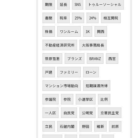
期限
延長
SNS
トゥルーソーシャル
書簡
税率
25%
24%
相互関税
株価
ワンルーム
1K
関西
不動産経済研究所
大阪事務局長
笹原雪恵
ブランズ
BRANZ
西宮
戸建
ファミリー
ローン
マンション市場動向
短期譲渡所得
参議院
参院
小選挙区
比例
一人区
自民党
公明党
立憲民主党
立民
石破内閣
野田
維新
前原