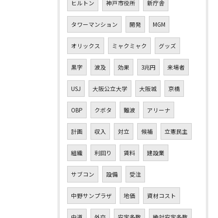
ヒルトン
神戸市役所
新庁舎
タワーマンション
開発
MGM
オリックス
ミャクミャク
グッズ
黒字
波及
効果
3兆円
来場者
USJ
大阪公立大学
大阪城
京橋
OBP
クボタ
難波
アリーナ
計画
収入
対立
候補
立憲民主
組織
利回り
賃料
建設業
サブコン
設備
受注
中野サンプラザ
地価
資材コスト
中道
外交
安定多数
絶対安定多数