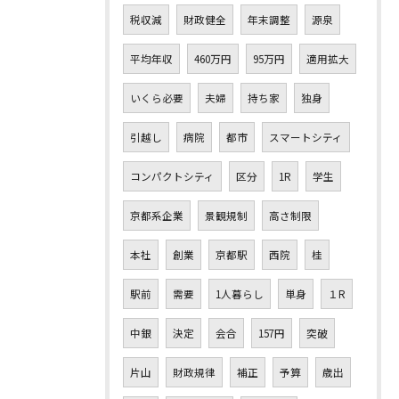
税収減
財政健全
年末調整
源泉
平均年収
460万円
95万円
適用拡大
いくら必要
夫婦
持ち家
独身
引越し
病院
都市
スマートシティ
コンパクトシティ
区分
1R
学生
京都系企業
景観規制
高さ制限
本社
創業
京都駅
西院
桂
駅前
需要
1人暮らし
単身
１R
中銀
決定
会合
157円
突破
片山
財政規律
補正
予算
歳出