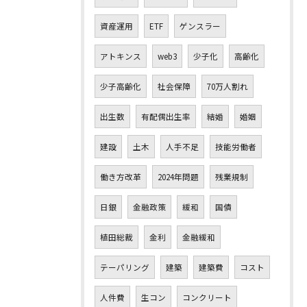
資産運用
ETF
ゲンスラー
アトキンス
web3
少子化
高齢化
少子高齢化
社会保障
70万人割れ
出生数
有配偶出生率
結婚
婚姻
建設
土木
人手不足
技能労働者
働き方改革
2024年問題
残業規制
日銀
金融政策
緩和
国債
植田総裁
金利
金融緩和
テーパリング
建築
建築費
コスト
人件費
生コン
コンクリート