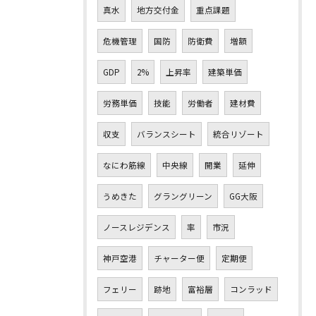
真水
地方交付金
重点課題
危機管理
国防
防衛費
増額
GDP
2%
上昇率
建築単価
労務単価
技能
労働者
建材費
収支
バランスシート
統合リゾート
なにわ筋線
中央線
開業
延伸
うめきた
グラングリーン
GG大阪
ノースレジデンス
率
市況
神戸空港
チャーター便
定期便
フェリー
跡地
富裕層
コンラッド