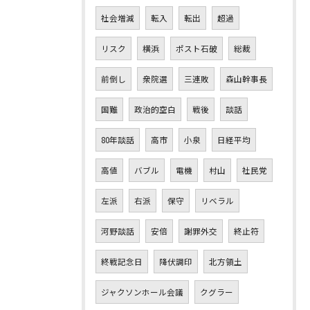
社会増減
転入
転出
超過
リスク
横浜
ポスト石破
総裁
前倒し
衆院選
三連敗
森山幹事長
国難
政治的空白
戦後
談話
80年談話
高市
小泉
日経平均
高値
バブル
電機
村山
社民党
左派
右派
保守
リベラル
河野談話
安倍
謝罪外交
終止符
終戦記念日
降伏調印
北方領土
ジャクソンホール会議
クグラー