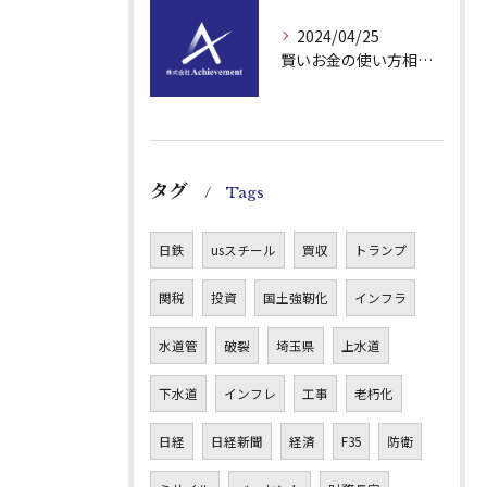
2024/04/25
賢いお金の使い方相談：オンラインでセミナー＆相談実施
タグ
Tags
日鉄
usスチール
買収
トランプ
関税
投資
国土強靭化
インフラ
水道管
破裂
埼玉県
上水道
下水道
インフレ
工事
老朽化
日経
日経新聞
経済
F35
防衛