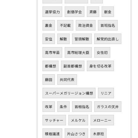
選挙協力
創価学会
斉藤
献金
裏金
不記載
政治資金
首班指名
安住
解散
冒頭解散
解党的出直し
高市早苗
高市総理大臣
女性初
都構想
副首都構想
身を切る改革
藤田
共同代表
スーパーメガリージョン構想
リニア
改革
条件
首相指名
ガラスの天井
サッチャー
メルケル
メローニー
積極議連
片山さつき
木原稔